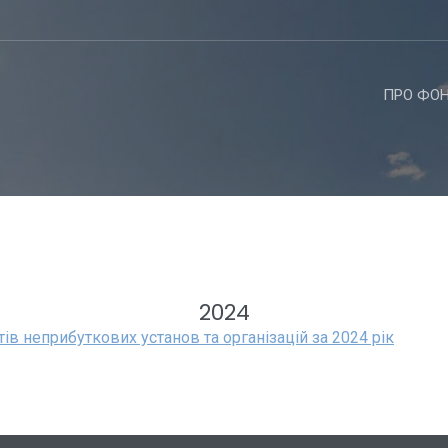
ПРО ФО
2024
в неприбуткових установ та організацій за 2024 рік