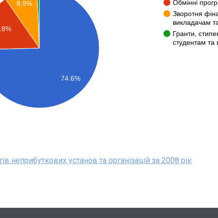
Обмінні прог
8.9%
Зворотня фін
викладачам т
.8%
Гранти, стипе
студентам та
74.6%
в неприбуткових установ та організацій за 2008 рік