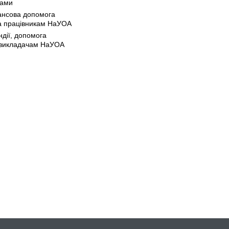
рами
ансова допомога
а працівникам НаУОА
ндії, допомога
 викладачам НаУОА